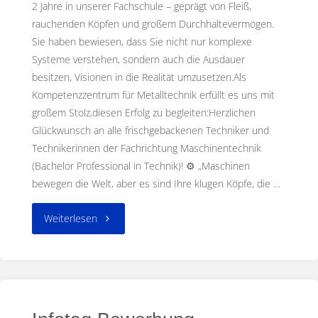
-
U
2 Jahre in unserer Fachschule – geprägt von Fleiß,
N
D
rauchenden Köpfen und großem Durchhaltevermögen.
Sie haben bewiesen, dass Sie nicht nur komplexe
M
Systeme verstehen, sondern auch die Ausdauer
A
S
besitzen, Visionen in die Realität umzusetzen.Als
C
H
Kompetenzzentrum für Metalltechnik erfüllt es uns mit
I
N
großem Stolz,diesen Erfolg zu begleiten:Herzlichen
Glückwunsch an alle frischgebackenen Techniker und
E
N
Technikerinnen der Fachrichtung Maschinentechnik
B
A
(Bachelor Professional in Technik)! ⚙️ „Maschinen
U
bewegen die Welt, aber es sind Ihre klugen Köpfe, die …
Hamburg
"🎓
Weiterlesen
Herzlichen
Glückwunsch
zum