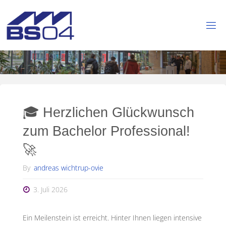
Skip
to
content
B
E
R
U
F
L
I
C
H
🎓 Herzlichen Glückwunsch
E
S
C
zum Bachelor Professional!
H
U
🚀
L
E
By
andreas wichtrup-ovie
S
3. Juli 2026
T
A
H
L
Ein Meilenstein ist erreicht. Hinter Ihnen liegen intensive