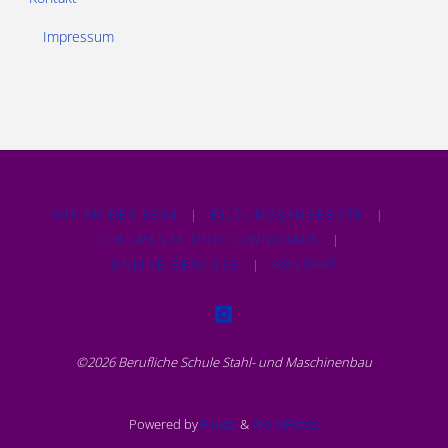
Impressum
WIR AN DER BS04
|
BILDUNGSANGEBOTE
|
DOKUMENTE UND DOWNLOADS
|
ONLINE-SERVICES
|
KONTAKT
©2026 Berufliche Schule Stahl- und Maschinenbau
Powered by
Fluida
&
WordPress.