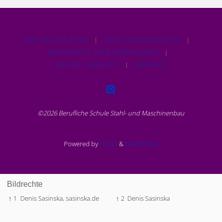
WIR AN DER BS04
|
BILDUNGSANGEBOTE
|
DOKUMENTE UND DOWNLOADS
|
ONLINE-SERVICES
|
KONTAKT
©2026 Berufliche Schule Stahl- und Maschinenbau
Powered by
Fluida
&
WordPress.
Bildrechte
↑ 1
Denis Sasinska,
sasinska.de
↑ 2
Denis Sasinska