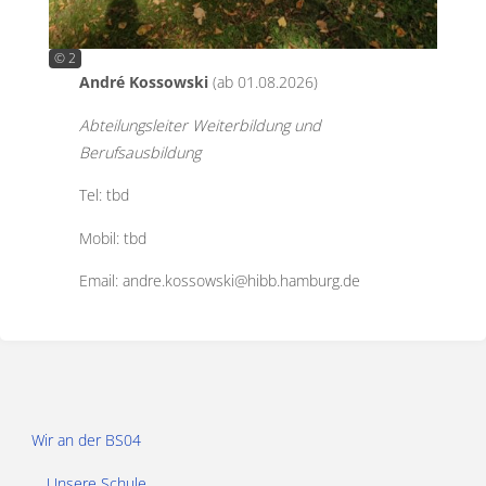
© 2
André Kossowski
(ab 01.08.2026)
Abteilungsleiter Weiterbildung und
Berufsausbildung
Tel: tbd
Mobil: tbd
Email: andre.kossowski@hibb.hamburg.de
Wir an der BS04
Unsere Schule