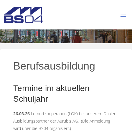
Skip
to
content
B
E
R
U
F
L
I
C
H
Berufsausbildung
E
S
C
H
U
Termine im aktuellen
L
E
Schuljahr
S
T
A
26.03.26
Lernortkooperation (LOK) bei unserem Dualen
Ausbildungspartner der Aurubis AG. (Die Anmeldung
H
L
wird über die BS04 organisiert.)