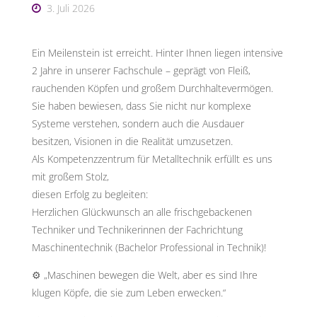
-
U
3. Juli 2026
N
D
M
Ein Meilenstein ist erreicht. Hinter Ihnen liegen intensive
A
S
2 Jahre in unserer Fachschule – geprägt von Fleiß,
rauchenden Köpfen und großem Durchhaltevermögen.
C
H
Sie haben bewiesen, dass Sie nicht nur komplexe
I
N
Systeme verstehen, sondern auch die Ausdauer
E
N
besitzen, Visionen in die Realität umzusetzen.
B
A
Als Kompetenzzentrum für Metalltechnik erfüllt es uns
mit großem Stolz,
U
diesen Erfolg zu begleiten:
Hamburg
Herzlichen Glückwunsch an alle frischgebackenen
Techniker und Technikerinnen der Fachrichtung
Maschinentechnik (Bachelor Professional in Technik)!
⚙️ „Maschinen bewegen die Welt, aber es sind Ihre
klugen Köpfe, die sie zum Leben erwecken.“