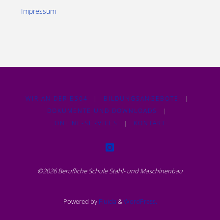
Impressum
WIR AN DER BS04
|
BILDUNGSANGEBOTE
|
DOKUMENTE UND DOWNLOADS
|
ONLINE-SERVICES
|
KONTAKT
©2026 Berufliche Schule Stahl- und Maschinenbau
Powered by
Fluida
&
WordPress.