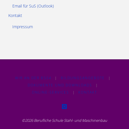
Email für SuS (Outlook)
Kontakt
Impressum
WIR AN DER BS04
|
BILDUNGSANGEBOTE
|
DOKUMENTE UND DOWNLOADS
|
ONLINE-SERVICES
|
KONTAKT
©2026 Berufliche Schule Stahl- und Maschinenbau