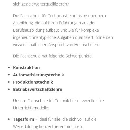
-
U
sich gezielt weiterqualifizieren?
N
D
Die Fachschule für Technik ist eine praxisorientierte
M
Ausbildung, die auf Ihren Erfahrungen aus der
A
S
Berufsausbildung aufbaut und Sie für komplexe
C
H
ingenieur:innentypische Aufgaben qualifiziert, ohne den
wissenschaftlichen Anspruch von Hochschulen.
I
N
E
N
Die Fachschule hat folgende Schwerpunkte:
B
A
Konstruktion
U
Automatisierungstechnik
Hamburg
Produktionstechnik
Betriebswirtschaftslehre
Unsere Fachschule für Technik bietet zwei flexible
Unterrichtsmodelle:
Tagesform
– ideal für alle, die sich voll auf die
Weiterbildung konzentrieren möchten