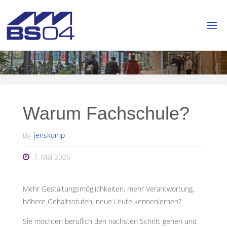
Skip
to
content
B
E
R
U
F
L
I
C
H
Warum Fachschule?
E
S
C
By
jenskomp
H
U
7. Mai 2026
L
E
S
Mehr Gestaltungsmöglichkeiten, mehr Verantwortung,
T
A
höhere Gehaltsstufen, neue Leute kennenlernen?
H
L
Sie möchten beruflich den nächsten Schritt gehen und